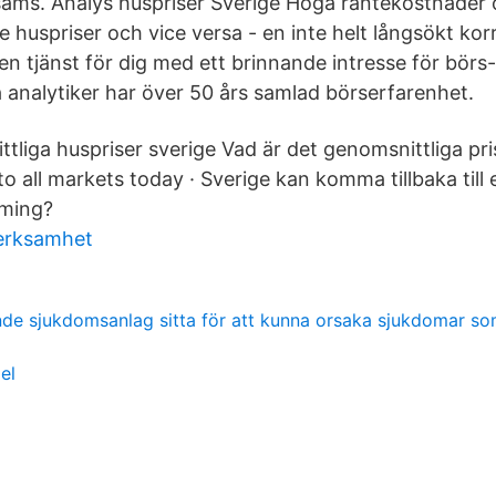
osams. Analys huspriser Sverige Höga räntekostnader 
 huspriser och vice versa - en inte helt långsökt korr
en tjänst för dig med ett brinnande intresse för börs
a analytiker har över 50 års samlad börserfarenhet.
ttliga huspriser sverige Vad är det genomsnittliga pr
to all markets today · Sverige kan komma tillbaka till e
oming?
erksamhet
nde sjukdomsanlag sitta för att kunna orsaka sjukdomar so
el