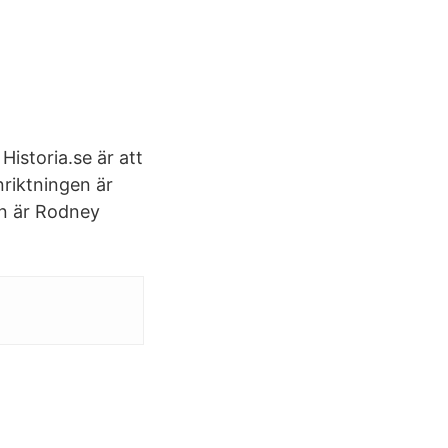
istoria.se är att
Inriktningen är
n är Rodney