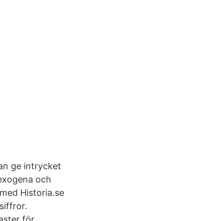
kan ge intrycket
 exogena och
 med Historia.se
siffror.
ster för