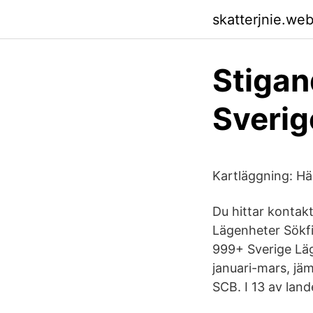
skatterjnie.we
Stigan
Sverig
Kartläggning: Här 
Du hittar kontakt
Lägenheter Sökfi
999+ Sverige Läg
januari-mars, jä
SCB. I 13 av land