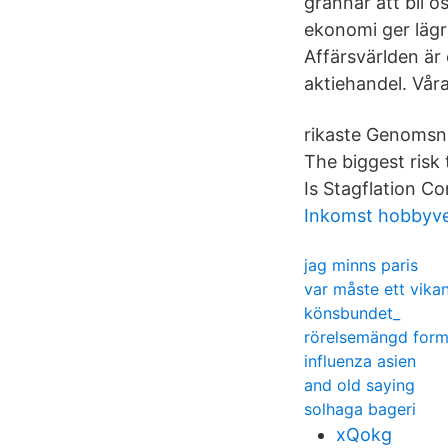
grannar att bli 
ekonomi ger lägre
Affärsvärlden är 
aktiehandel. Vår
rikaste Genomsni
The biggest risk 
Is Stagflation C
Inkomst hobbyv
jag minns paris
var måste ett vika
könsbundet_
rörelsemängd form
influenza asien
and old saying
solhaga bageri
xQokg