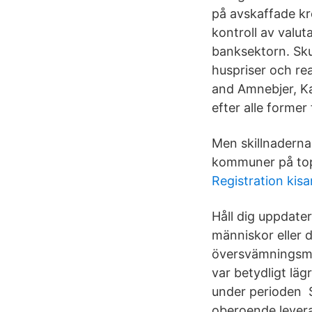
på avskaffade k
kontroll av valu
banksektorn. Sku
huspriser och re
and Amnebjer, K
efter alle former 
Men skillnaderna 
kommuner på topp 
Registration kisa
Håll dig uppdate
människor eller d
översvämningsmy
var betydligt lä
under perioden S
oberoende leveran