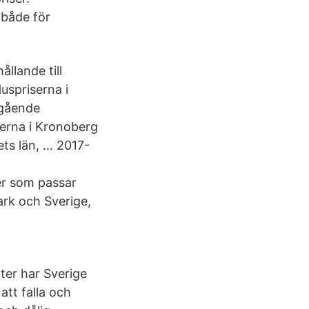
 både för
ållande till
uspriserna i
egående
serna i Kronoberg
ets län, … 2017-
er som passar
ark och Sverige,
xter har Sverige
att falla och