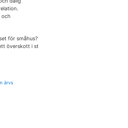
och dålig
elation.
- och
iset för småhus?
tt överskott i st
m ärvs