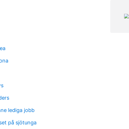
tea
rona
ws
ders
åne lediga jobb
iset på sjötunga