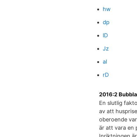
hw
dp
lD
Jz
al
rD
2016:2 Bubblar
En slutlig fakt
av att huspris
oberoende vari
är att vara en p
Inriktningen ä