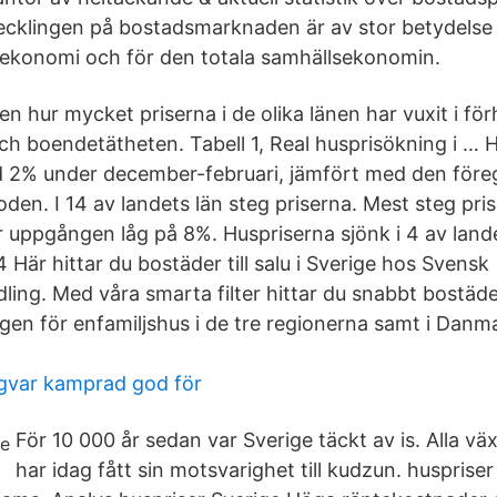
cklingen på bostadsmarknaden är av stor betydelse
tekonomi och för den totala samhällsekonomin.
en hur mycket priserna i de olika länen har vuxit i förh
h boendetätheten. Tabell 1, Real husprisökning i … H
d 2% under december-februari, jämfört med den för
den. I 14 av landets län steg priserna. Mest steg pri
r uppgången låg på 8%. Huspriserna sjönk i 4 av land
Här hittar du bostäder till salu i Sverige hos Svensk
ling. Med våra smarta filter hittar du snabbt bostäd
ngen för enfamiljshus i de tre regionerna samt i Danm
ngvar kamprad god för
För 10 000 år sedan var Sverige täckt av is. Alla vä
har idag fått sin motsvarighet till kudzun. huspriser 