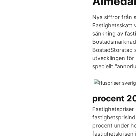
Almeda
Nya siffror från
Fastighetsskatt v
sänkning av fast
Bostadsmarknaden
BostadStorstad s
utvecklingen för
speciellt "annorl
procent 2
Fastighetspriser 
fastighetsprisin
procent under he
fastighetskrisen 