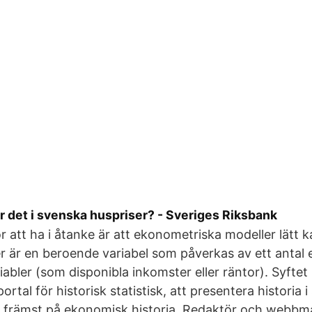
 det i svenska huspriser? - Sveriges Riksbank
or att ha i åtanke är att ekonometriska modeller lätt 
er är en beroende variabel som påverkas av ett antal
abler (som disponibla inkomster eller räntor). Syftet
ortal för historisk statistisk, att presentera historia i 
r främst på ekonomisk historia. Redaktör och webbma