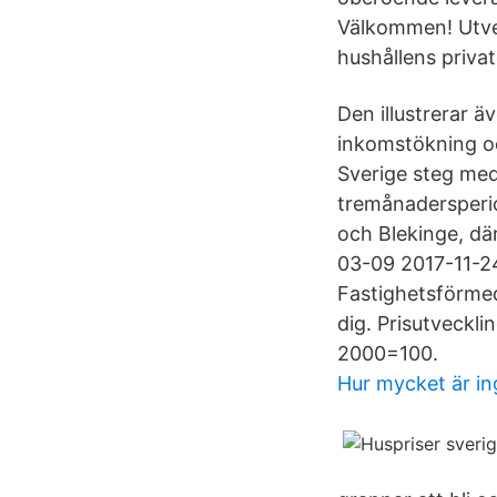
Välkommen! Utve
hushållens priva
Den illustrerar äv
inkomstökning oc
Sverige steg me
tremånadersperio
och Blekinge, dä
03-09 2017-11-24 
Fastighetsförmed
dig. Prisutveckli
2000=100.
Hur mycket är i