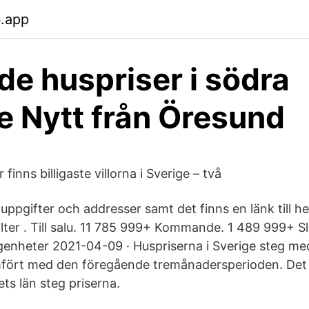
b.app
de huspriser i södra
e Nytt från Öresund
finns billigaste villorna i Sverige – två
uppgifter och addresser samt det finns en länk till h
lter . Till salu. 11 785 999+ Kommande. 1 489 999+ Sl
enheter 2021-04-09 · Huspriserna i Sverige steg me
mfört med den föregående tremånadersperioden. Det vi
ets län steg priserna.