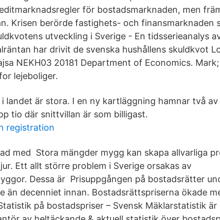
reditmarknadsregler för bostadsmarknaden, men främ
tan. Krisen berörde fastighets- och finansmarknaden
ldkvotens utveckling i Sverige - En tidsserieanalys a
alräntan har drivit de svenska hushållens skuldkvot L
ajsa NEKH03 20181 Department of Economics. Mark;
for lejeboliger.
i landet är stora. I en ny kartläggning hamnar två av
tio där snittvillan är som billigast.
n registration
rad med Stora mängder mygg kan skapa allvarliga pr
jur. Ett allt större problem i Sverige orsakas av
ggor. Dessa är Prisuppgången på bostadsrätter und
gre än decenniet innan. Bostadsrättspriserna ökade m
tatistik på bostadspriser – Svensk Mäklarstatistik är
tör av heltäckande & aktuell statistik över bostadsp