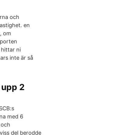
erna och
astighet. en
r, om
pporten
ittar ni
rs inte är så
 upp 2
 SCB:s
rna med 6
 och
 viss del berodde