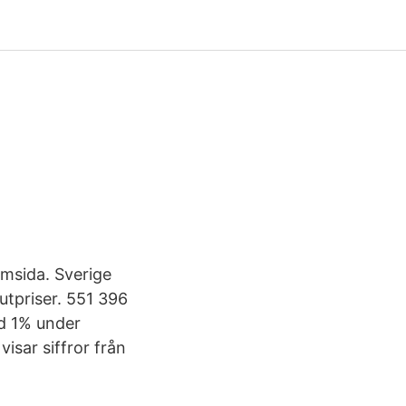
emsida. Sverige
utpriser. 551 396
d 1% under
sar siffror från