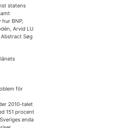
st statens
 samt
v hur BNP,
odén, Arvid LU
 Abstract Søg
 länets
oblem för
er 2010-talet
ed 151 procent
 Sveriges enda
riser.