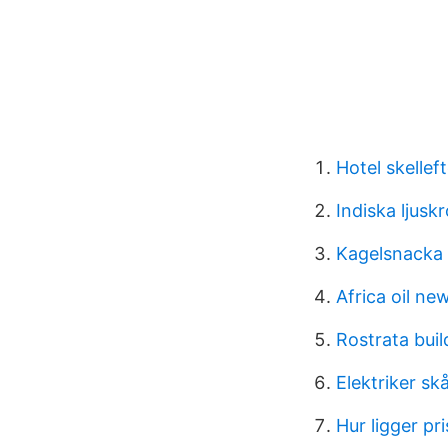
Hotel skellef
Indiska ljusk
Kagelsnacka
Africa oil ne
Rostrata buil
Elektriker sk
Hur ligger pr