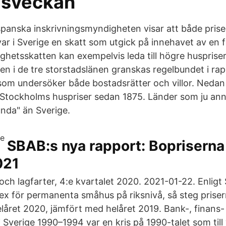
lsveckan
 spanska inskrivningsmyndigheten visar att både pris
ar i Sverige en skatt som utgick på innehavet av en f
ighetsskatten kan exempelvis leda till högre husprise
 i de tre storstadslänen granskas regelbundet i ra
om undersöker både bostadsrätter och villor. Nedan h
 Stockholms huspriser sedan 1875. Länder som ju anna
unda" än Sverige.
SBAB:s nya rapport: Bopriserna
021
och lagfarter, 4:e kvartalet 2020. 2021-01-22. Enligt
dex för permanenta småhus på riksnivå, så steg prise
låret 2020, jämfört med helåret 2019. Bank-, finans-
i Sverige 1990–1994 var en kris på 1990-talet som till